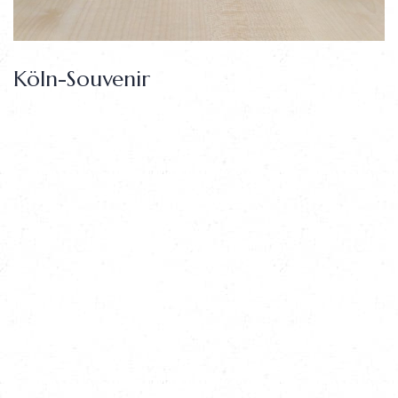
Köln-Souvenir
Creating brand identities, digital experiences, that communicate clearly.