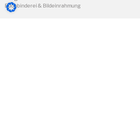
Buchbinderei & Bildeinrahmung
Lichstraße 14
51373 Leverkusen
Telefon 0214/44080
Mobil 01637391559
info@buchbinderei-lang.de
Öffnungszeiten
Montag – Donnerstag 9.00 – 13.00
und 15.00 – 18.00 Uhr
Freitag 9.00 - 13.00
und 15.00 - 17.00 Uhr
Samstag 10.00 - 13.00 Uhr
Impressum
Datenschutz
Folgt uns auf: