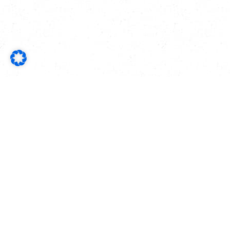
Lang GmbH
Buchbinderei & Bildeinrahmung
Lichstraße 14
51373 Leverkusen
Telefon 0214/44080
Mobil 01637391559
info@buchbinderei-lang.de
Öffnungszeiten
Montag – Donnerstag 9.00 – 13.00
und 15.00 – 18.00 Uhr